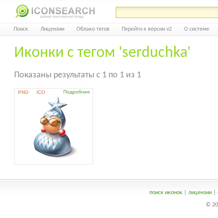
Поиск
Лицензии
Облако тегов
Перейти к версии v2
О системе
Иконки с тегом 'serduchka'
Показаны результаты с 1 по 1 из 1
Подробнее
PNG
ICO
поиск иконок
|
лицензии
|
© 20