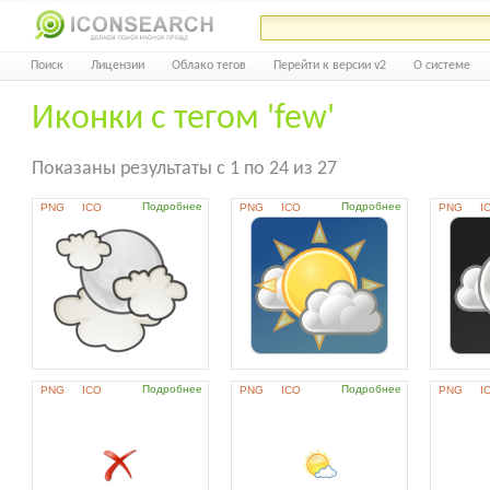
Поиск
Лицензии
Облако тегов
Перейти к версии v2
О системе
Иконки с тегом 'few'
Показаны результаты с 1 по 24 из 27
Подробнее
Подробнее
PNG
ICO
PNG
ICO
PNG
I
Подробнее
Подробнее
PNG
ICO
PNG
ICO
PNG
I