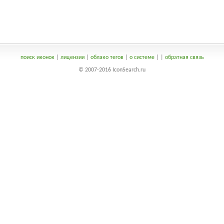
поиск иконок
|
лицензии
|
облако тегов
|
о системе
|
|
обратная связь
© 2007-2016 IconSearch.ru