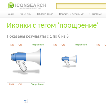
Поиск
Лицензии
Облако тегов
Перейти к версии v2
О системе
Иконки с тегом 'поощрение'
Показаны результаты с 1 по 8 из 8
Подробнее
Подробнее
PNG
ICO
PNG
ICO
PNG
I
Подробнее
PNG
ICO