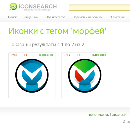
Поиск
Лицензии
Облако тегов
Перейти к версии v2
О системе
Иконки с тегом 'морфей'
Показаны результаты с 1 по 2 из 2
Подробнее
Подробнее
PNG
ICO
PNG
ICO
поиск иконок
|
лицензии
|
© 20