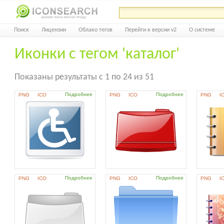
Поиск
Лицензии
Облако тегов
Перейти к версии v2
О системе
Иконки с тегом 'каталог'
Показаны результаты с 1 по 24 из 51
Подробнее
Подробнее
PNG
ICO
PNG
ICO
PNG
I
Подробнее
Подробнее
PNG
ICO
PNG
ICO
PNG
I