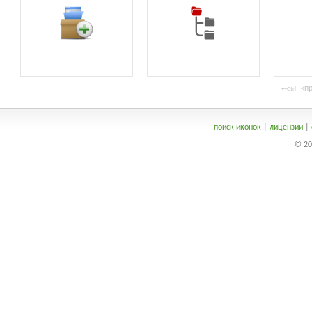
«пр
←Ctrl
поиск иконок
|
лицензии
|
© 20