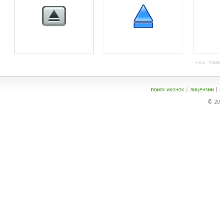
«пре
←Ctrl
поиск иконок
|
лицензии
|
© 20