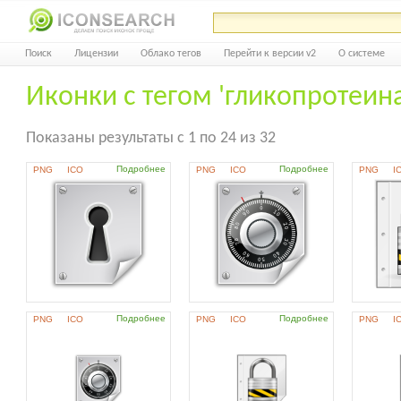
Поиск
Лицензии
Облако тегов
Перейти к версии v2
О системе
Иконки с тегом 'гликопротеина
Показаны результаты с 1 по 24 из 32
Подробнее
Подробнее
PNG
ICO
PNG
ICO
PNG
I
Подробнее
Подробнее
PNG
ICO
PNG
ICO
PNG
I