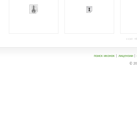
«п
←Ctrl
поиск иконок
|
лицензии
|
© 20