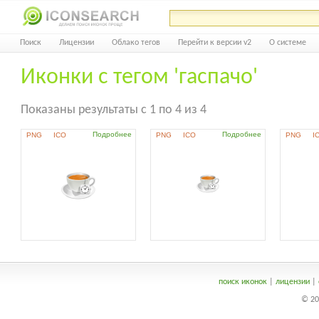
Поиск
Лицензии
Облако тегов
Перейти к версии v2
О системе
Иконки с тегом 'гаспачо'
Показаны результаты с 1 по 4 из 4
Подробнее
Подробнее
PNG
ICO
PNG
ICO
PNG
I
поиск иконок
|
лицензии
|
© 20