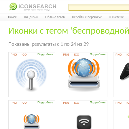
Поиск
Лицензии
Облако тегов
Перейти к версии v2
О системе
Иконки с тегом 'беспроводной
Показаны результаты с 1 по 24 из 29
Подробнее
Подробнее
PNG
ICO
PNG
ICO
PNG
I
Подробнее
Подробнее
PNG
ICO
PNG
ICO
PNG
I