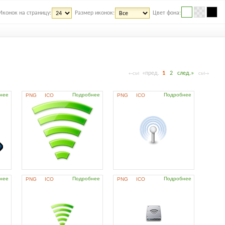
Иконок на страницу:
Размер иконок:
Цвет фона:
«пред.
1
2
след.»
←Ctrl
Ctrl→
нее
Подробнее
Подробнее
PNG
ICO
PNG
ICO
нее
Подробнее
Подробнее
PNG
ICO
PNG
ICO