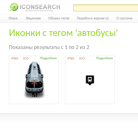
Поиск
Лицензии
Облако тегов
Перейти к версии v2
О системе
Иконки с тегом 'автобусы'
Показаны результаты с 1 по 2 из 2
Подробнее
Подробнее
PNG
ICO
PNG
ICO