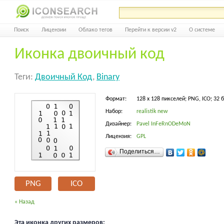
Поиск
Лицензии
Облако тегов
Перейти к версии v2
О системе
Иконка двоичный код
Теги:
Двоичный Код
,
Binary
Формат:
128 x 128 пикселей; PNG, ICO; 32 
Набор:
realistik new
Дизайнер:
Pavel InFeRnODeMoN
Лицензия:
GPL
Поделиться…
PNG
ICO
« Назад
Эта иконка других размеров: