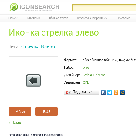
Поиск
Лицензии
Облако тегов
Перейти к версии v2
О системе
Иконка стрелка влево
Теги:
Стрелка Влево
Формат:
48 x 48 пикселей; PNG, ICO; 32 бит
Набор:
bnw
Дизайнер:
Lothar Grimme
Лицензия:
GPL
Поделиться…
PNG
ICO
« Назад
Эта иконка других размеров: