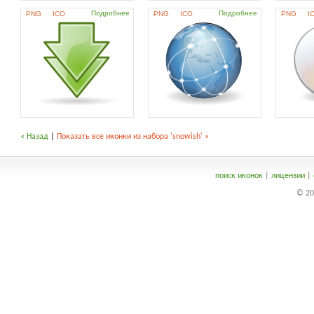
Подробнее
Подробнее
PNG
ICO
PNG
ICO
PNG
I
« Назад
|
Показать все иконки из набора 'snowish' »
поиск иконок
|
лицензии
|
© 20