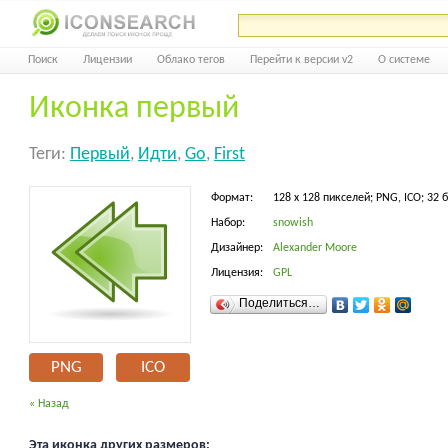
Поиск
Лицензии
Облако тегов
Перейти к версии v2
О системе
Иконка первый
Теги:
Первый
,
Идти
,
Go
,
First
Формат:
128 x 128 пикселей; PNG, ICO; 32 
Набор:
snowish
Дизайнер:
Alexander Moore
Лицензия:
GPL
Поделиться…
PNG
ICO
« Назад
Эта иконка других размеров: