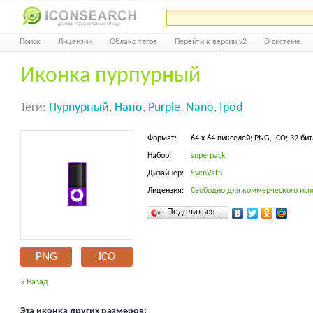
Поиск
Лицензии
Облако тегов
Перейти к версии v2
О системе
Иконка пурпурный
Теги:
Пурпурный
,
Нано
,
Purple
,
Nano
,
Ipod
Формат:
64 x 64 пикселей; PNG, ICO; 32 бит
Набор:
superpack
Дизайнер:
SvenVath
Лицензия:
Свободно для коммерческого исп
Поделиться…
PNG
ICO
« Назад
Эта иконка других размеров: