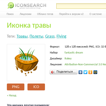
Поиск
Лицензии
Облако тегов
Перейти к версии v2
О системе
Иконка травы
Теги:
Травы
,
Полеты
,
Grass
,
Flying
Формат:
128 x 128 пикселей; PNG, ICO; 32 
Набор:
fantastic dream
Дизайнер:
Rokey
Лицензия:
Attribution-Non-Commercial 3.0 Ne
Поделиться…
PNG
ICO
« Назад
Эта иконка других размеров: