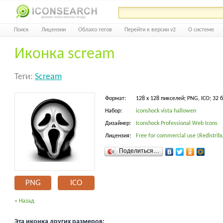
Поиск
Лицензии
Облако тегов
Перейти к версии v2
О системе
Иконка scream
Теги:
Scream
Формат:
128 x 128 пикселей; PNG, ICO; 32 
Набор:
iconshock vista hallowen
Дизайнер:
Iconshock Professional Web Icons
Лицензия:
Free for commercial use (Redistribu
Поделиться…
PNG
ICO
« Назад
Эта иконка других размеров: