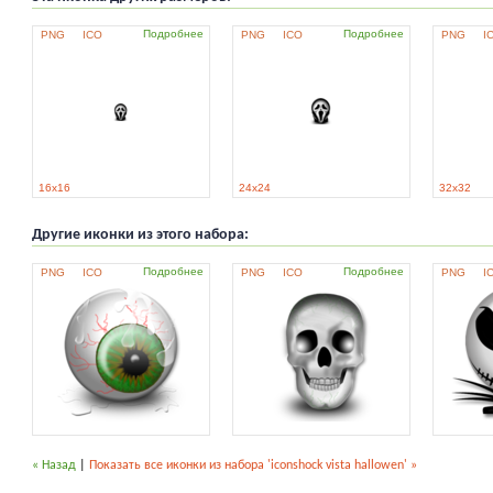
Подробнее
Подробнее
PNG
ICO
PNG
ICO
PNG
I
16x16
24x24
32x32
Другие иконки из этого набора:
Подробнее
Подробнее
PNG
ICO
PNG
ICO
PNG
I
« Назад
|
Показать все иконки из набора 'iconshock vista hallowen' »