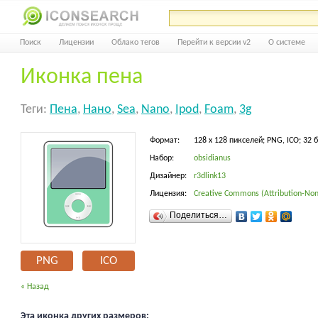
Поиск
Лицензии
Облако тегов
Перейти к версии v2
О системе
Иконка пена
Теги:
Пена
,
Нано
,
Sea
,
Nano
,
Ipod
,
Foam
,
3g
Формат:
128 x 128 пикселей; PNG, ICO; 32 
Набор:
obsidianus
Дизайнер:
r3dlink13
Лицензия:
Creative Commons (Attribution-Non
Поделиться…
PNG
ICO
« Назад
Эта иконка других размеров: