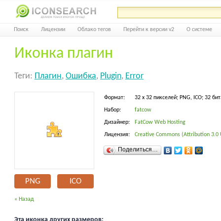
Поиск
Лицензии
Облако тегов
Перейти к версии v2
О системе
Иконка плагин
Теги:
Плагин
,
Ошибка
,
Plugin
,
Error
Формат:
32 x 32 пикселей; PNG, ICO; 32 бит
Набор:
fatcow
Дизайнер:
FatCow Web Hosting
Лицензия:
Creative Commons (Attribution 3.0 
Поделиться…
PNG
ICO
« Назад
Эта иконка других размеров: