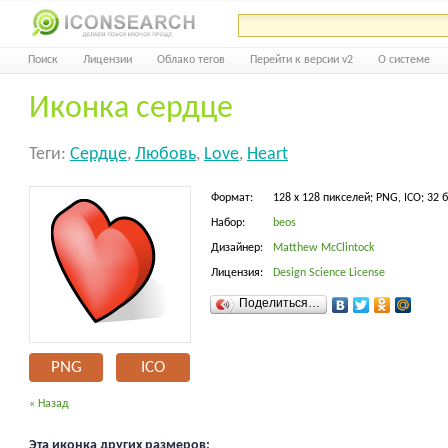
Поиск
Лицензии
Облако тегов
Перейти к версии v2
О системе
Иконка сердце
Теги:
Сердце
,
Любовь
,
Love
,
Heart
Формат:
128 x 128 пикселей; PNG, ICO; 32 
Набор:
beos
Дизайнер:
Matthew McClintock
Лицензия:
Design Science License
Поделиться…
PNG
ICO
« Назад
Эта иконка других размеров: