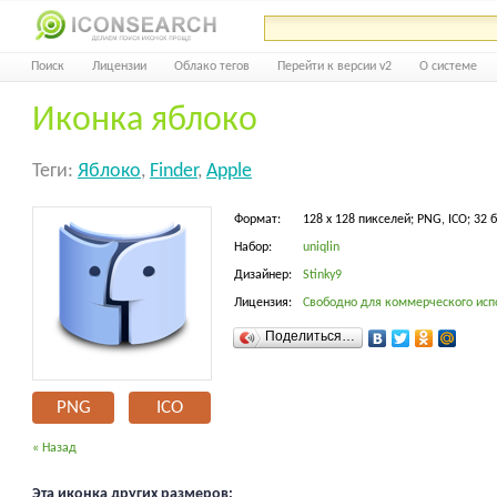
Поиск
Лицензии
Облако тегов
Перейти к версии v2
О системе
Иконка яблоко
Теги:
Яблоко
,
Finder
,
Apple
Формат:
128 x 128 пикселей; PNG, ICO; 32 
Набор:
uniqlin
Дизайнер:
Stinky9
Лицензия:
Свободно для коммерческого исп
Поделиться…
PNG
ICO
« Назад
Эта иконка других размеров: