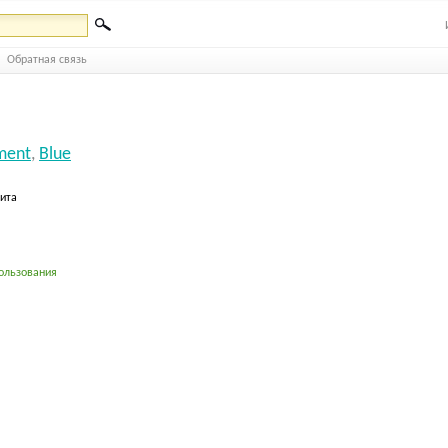
Обратная связь
ment
,
Blue
бита
ользования