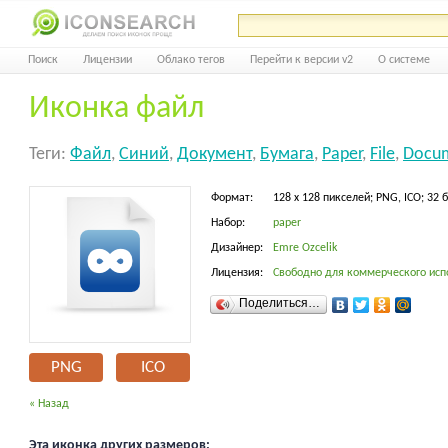
Поиск
Лицензии
Облако тегов
Перейти к версии v2
О системе
Иконка файл
Теги:
Файл
,
Синий
,
Документ
,
Бумага
,
Paper
,
File
,
Docu
Формат:
128 x 128 пикселей; PNG, ICO; 32 
Набор:
paper
Дизайнер:
Emre Ozcelik
Лицензия:
Свободно для коммерческого исп
Поделиться…
PNG
ICO
« Назад
Эта иконка других размеров: