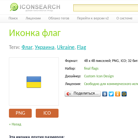
Поиск
Лицензии
Облако тегов
Перейти к версии v2
О системе
Иконка флаг
Теги:
Флаг
,
Украина
,
Ukraine
,
Flag
Формат:
48 x 48 пикселей; PNG, ICO; 32 бит
Набор:
final flags
Дизайнер:
Custom Icon Design
Лицензия:
Свободно для коммерческого исп
Поделиться…
PNG
ICO
« Назад
Эта иконка других размеров: