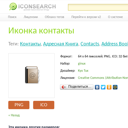
Поиск
Лицензии
Облако тегов
Перейти к версии v2
О системе
Иконка контакты
Теги:
Контакты
,
Адресная Книга
,
Contacts
,
Address Boo
Формат:
64 x 64 пикселей; PNG, ICO; 32 бит
Набор:
ginux
Дизайнер:
Kyo Tux
Лицензия:
Creative Commons (Attribution-Non
Поделиться…
PNG
ICO
« Назад
Эта иконка других размеров: