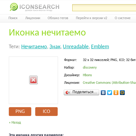
Поиск
Лицензии
Облако тегов
Перейти к версии v2
О системе
Иконка нечитаемо
Теги:
Нечитаемо
,
Знак
,
Unreadable
,
Emblem
Формат:
32 x 32 пикселей; PNG, ICO; 32 бит
Набор:
discovery
Дизайнер:
Hbons
Лицензия:
Creative Commons (Attribution-Shar
Поделиться…
PNG
ICO
« Назад
Эта иконка других размеров: