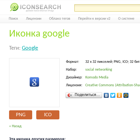
Поиск
Лицензии
Облако тегов
Перейти к версии v2
О системе
Иконка google
Теги:
Google
Формат:
32 x 32 пикселей; PNG, ICO; 32 бит
Набор:
social networking
Дизайнер:
Komodo Media
Лицензия:
Creative Commons (Attribution-Shar
Поделиться…
PNG
ICO
« Назад
Эта иконка других размеров: