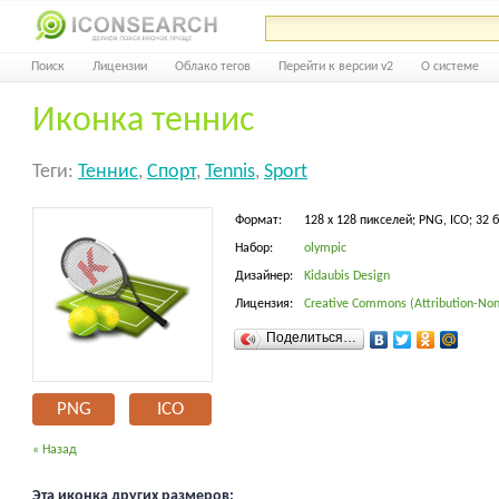
Поиск
Лицензии
Облако тегов
Перейти к версии v2
О системе
Иконка теннис
Теги:
Теннис
,
Спорт
,
Tennis
,
Sport
Формат:
128 x 128 пикселей; PNG, ICO; 32 
Набор:
olympic
Дизайнер:
Kidaubis Design
Лицензия:
Creative Commons (Attribution-Non
Поделиться…
PNG
ICO
« Назад
Эта иконка других размеров: