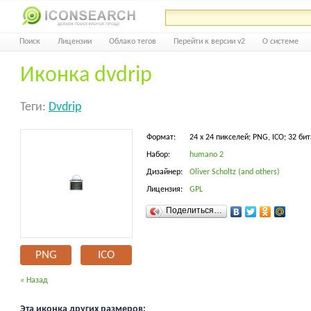
Поиск
Лицензии
Облако тегов
Перейти к версии v2
О системе
Иконка dvdrip
Теги:
Dvdrip
Формат:
24 x 24 пикселей; PNG, ICO; 32 бит
Набор:
humano 2
Дизайнер:
Oliver Scholtz (and others)
Лицензия:
GPL
Поделиться…
PNG
ICO
« Назад
Эта иконка других размеров: