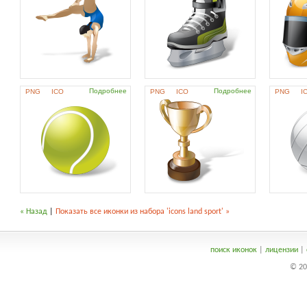
Подробнее
Подробнее
PNG
ICO
PNG
ICO
PNG
I
« Назад
|
Показать все иконки из набора 'icons land sport' »
поиск иконок
|
лицензии
|
© 20