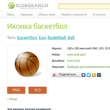
Поиск
Лицензии
Облако тегов
Перейти к версии v2
О системе
Иконка баскетбол
Теги:
Баскетбол
,
Бал
,
Basketball
,
Ball
Формат:
128 x 128 пикселей; PNG, ICO; 32 
Набор:
icons land sport
Дизайнер:
Icons Land
Лицензия:
Свободно для коммерческого исп
Поделиться…
PNG
ICO
« Назад
Эта иконка других размеров: