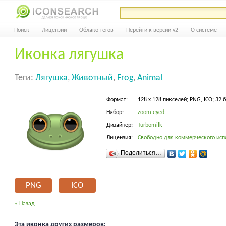
Поиск
Лицензии
Облако тегов
Перейти к версии v2
О системе
Иконка лягушка
Теги:
Лягушка
,
Животный
,
Frog
,
Animal
Формат:
128 x 128 пикселей; PNG, ICO; 32 
Набор:
zoom eyed
Дизайнер:
Turbomilk
Лицензия:
Свободно для коммерческого исп
Поделиться…
PNG
ICO
« Назад
Эта иконка других размеров: