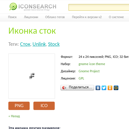
Поиск
Лицензии
Облако тегов
Перейти к версии v2
О системе
Иконка сток
Теги:
Сток
,
Unlink
,
Stock
Формат:
24 x 24 пикселей; PNG, ICO; 32 бит
Набор:
gnome icon theme
Дизайнер:
Gnome Project
Лицензия:
GPL
Поделиться…
PNG
ICO
« Назад
Эта иконка других размеров: