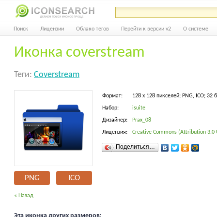
Поиск
Лицензии
Облако тегов
Перейти к версии v2
О системе
Иконка coverstream
Теги:
Coverstream
Формат:
128 x 128 пикселей; PNG, ICO; 32 
Набор:
isuite
Дизайнер:
Prax_08
Лицензия:
Creative Commons (Attribution 3.0
Поделиться…
PNG
ICO
« Назад
Эта иконка других размеров: