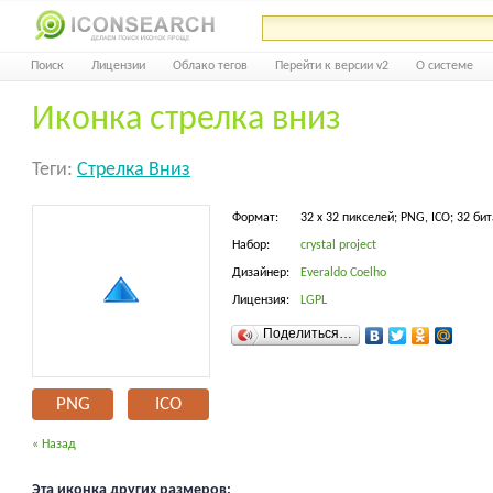
Поиск
Лицензии
Облако тегов
Перейти к версии v2
О системе
Иконка стрелка вниз
Теги:
Стрелка Вниз
Формат:
32 x 32 пикселей; PNG, ICO; 32 бит
Набор:
crystal project
Дизайнер:
Everaldo Coelho
Лицензия:
LGPL
Поделиться…
PNG
ICO
« Назад
Эта иконка других размеров: