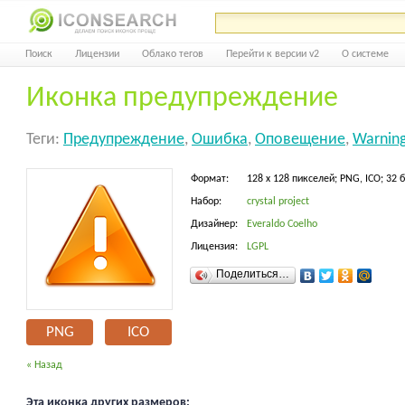
Поиск
Лицензии
Облако тегов
Перейти к версии v2
О системе
Иконка предупреждение
Теги:
Предупреждение
,
Ошибка
,
Оповещение
,
Warnin
Формат:
128 x 128 пикселей; PNG, ICO; 32 
Набор:
crystal project
Дизайнер:
Everaldo Coelho
Лицензия:
LGPL
Поделиться…
PNG
ICO
« Назад
Эта иконка других размеров: