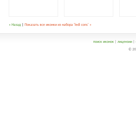
« Назад
|
Показать все иконки из набора 'ledi cons' »
поиск иконок
|
лицензии
|
© 20