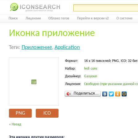
Поиск
Лицензии
Облако тегов
Перейти к версии v2
О системе
Иконка приложение
Теги:
Приложение
,
Application
Формат:
16 x 16 пикселей; PNG, ICO; 32 бит
Набор:
ledi cons
Дизайнер:
Gasyoun
Лицензия:
Свободно (при указании данной с
Поделиться…
PNG
ICO
« Назад
Эта иконка других размеров: