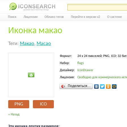
Поиск
Лицензии
Облако тегов
Перейти к версии v2
О системе
Иконка макао
Теги:
Макао
,
Macao
Формат:
24 x 24 пикселей; PNG, ICO; 32 бит
Набор:
flags
Дизайнер:
IconDrawer
Лицензия:
Свободно для коммерческого исп
Поделиться…
PNG
ICO
« Назад
Эта иконка других размеров: