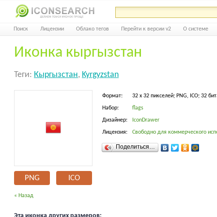
Поиск
Лицензии
Облако тегов
Перейти к версии v2
О системе
Иконка кыргызстан
Теги:
Кыргызстан
,
Kyrgyzstan
Формат:
32 x 32 пикселей; PNG, ICO; 32 бит
Набор:
flags
Дизайнер:
IconDrawer
Лицензия:
Свободно для коммерческого исп
Поделиться…
PNG
ICO
« Назад
Эта иконка других размеров: