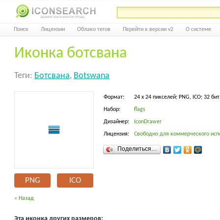
Поиск
Лицензии
Облако тегов
Перейти к версии v2
О системе
Иконка ботсвана
Теги:
Ботсвана
,
Botswana
Формат:
24 x 24 пикселей; PNG, ICO; 32 бит
Набор:
flags
Дизайнер:
IconDrawer
Лицензия:
Свободно для коммерческого исп
Поделиться…
PNG
ICO
« Назад
Эта иконка других размеров: