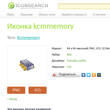
Поиск
Лицензии
Облако тегов
Перейти к версии v2
О системе
Иконка kcmmemory
Теги:
Kcmmemory
Формат:
64 x 64 пикселей; PNG, ICO; 32 бит
Набор:
kids
Дизайнер:
Everaldo Coelho
Лицензия:
GPL
Поделиться…
PNG
ICO
« Назад
Эта иконка других размеров: