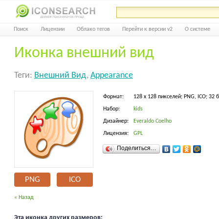
Поиск
Лицензии
Облако тегов
Перейти к версии v2
О системе
Иконка внешний вид
Теги:
Внешний Вид
,
Appearance
Формат:
128 x 128 пикселей; PNG, ICO; 32 
Набор:
kids
Дизайнер:
Everaldo Coelho
Лицензия:
GPL
Поделиться…
PNG
ICO
« Назад
Эта иконка других размеров: