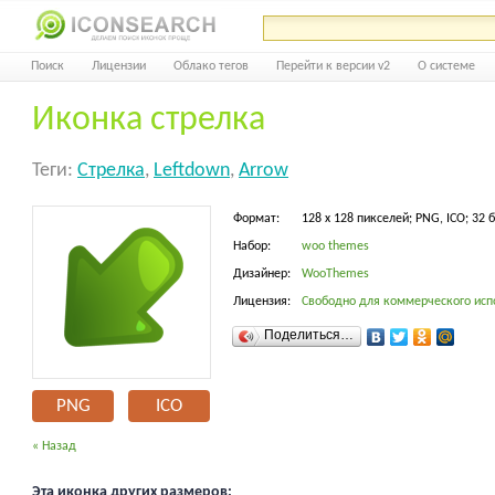
Поиск
Лицензии
Облако тегов
Перейти к версии v2
О системе
Иконка стрелка
Теги:
Стрелка
,
Leftdown
,
Arrow
Формат:
128 x 128 пикселей; PNG, ICO; 32 
Набор:
woo themes
Дизайнер:
WooThemes
Лицензия:
Свободно для коммерческого исп
Поделиться…
PNG
ICO
« Назад
Эта иконка других размеров: