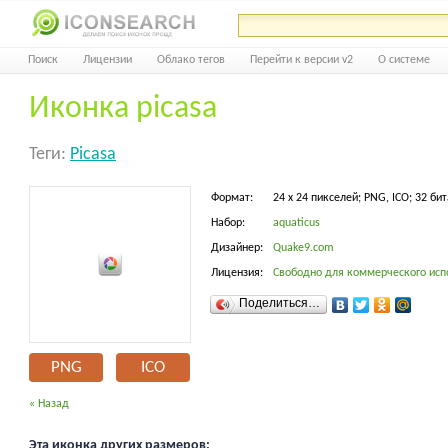
Поиск
Лицензии
Облако тегов
Перейти к версии v2
О системе
Иконка picasa
Теги:
Picasa
Формат:
24 x 24 пикселей; PNG, ICO; 32 бит
Набор:
aquaticus
Дизайнер:
Quake9.com
Лицензия:
Свободно для коммерческого исп
Поделиться…
PNG
ICO
« Назад
Эта иконка других размеров: