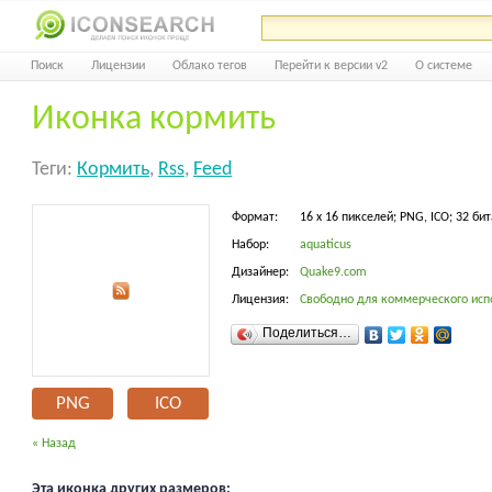
Поиск
Лицензии
Облако тегов
Перейти к версии v2
О системе
Иконка кормить
Теги:
Кормить
,
Rss
,
Feed
Формат:
16 x 16 пикселей; PNG, ICO; 32 бит
Набор:
aquaticus
Дизайнер:
Quake9.com
Лицензия:
Свободно для коммерческого исп
Поделиться…
PNG
ICO
« Назад
Эта иконка других размеров: