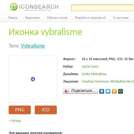
Поиск
Лицензии
Облако тегов
Перейти к версии v2
О системе
Иконка vybralisme
Теги:
Vybralisme
Формат:
16 x 16 пикселей; PNG, ICO; 32 бит
Набор:
social icons
Дизайнер:
Lenka Melcakova
Лицензия:
Creative Commons Attribution-No D
Поделиться…
PNG
ICO
« Назад
Эта иконка других размеров: