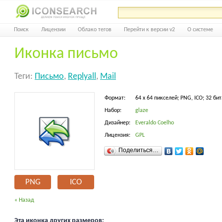
Поиск
Лицензии
Облако тегов
Перейти к версии v2
О системе
Иконка письмо
Теги:
Письмо
,
Replyall
,
Mail
Формат:
64 x 64 пикселей; PNG, ICO; 32 бит
Набор:
glaze
Дизайнер:
Everaldo Coelho
Лицензия:
GPL
Поделиться…
PNG
ICO
« Назад
Эта иконка других размеров: