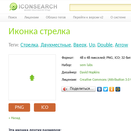
Поиск
Лицензии
Облако тегов
Перейти к версии v2
О системе
Иконка стрелка
Теги:
Стрелка
,
Двухместные
,
Вверх
,
Up
,
Double
,
Arrow
Формат:
48 x 48 пикселей; PNG, ICO; 32 бит
Набор:
sem labs
Дизайнер:
David Hopkins
Лицензия:
Creative Commons (Attribution 3.0
Поделиться…
PNG
ICO
« Назад
Эта иконка других размеров: