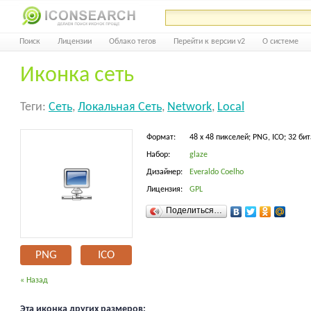
Поиск
Лицензии
Облако тегов
Перейти к версии v2
О системе
Иконка сеть
Теги:
Сеть
,
Локальная Сеть
,
Network
,
Local
Формат:
48 x 48 пикселей; PNG, ICO; 32 бит
Набор:
glaze
Дизайнер:
Everaldo Coelho
Лицензия:
GPL
Поделиться…
PNG
ICO
« Назад
Эта иконка других размеров: