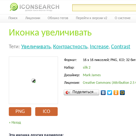
Поиск
Лицензии
Облако тегов
Перейти к версии v2
О системе
Иконка увеличивать
Теги:
Увеличивать
,
Контрастность
,
Increase
,
Contrast
Формат:
16 x 16 пикселей; PNG, ICO; 32 бит
Набор:
silk 2
Дизайнер:
Mark James
Лицензия:
Creative Commons (Attribution 2.5 
Поделиться…
PNG
ICO
« Назад
Эта иконка других размеров: