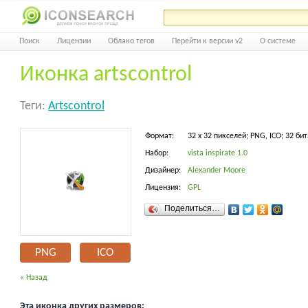
Поиск
Лицензии
Облако тегов
Перейти к версии v2
О системе
Иконка artscontrol
Теги:
Artscontrol
Формат:
32 x 32 пикселей; PNG, ICO; 32 бит
Набор:
vista inspirate 1.0
Дизайнер:
Alexander Moore
Лицензия:
GPL
Поделиться…
PNG
ICO
« Назад
Эта иконка других размеров: